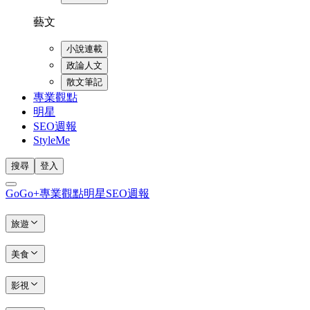
藝文
小說連載
政論人文
散文筆記
專業觀點
明星
SEO週報
StyleMe
搜尋
登入
GoGo+
專業觀點
明星
SEO週報
旅遊
美食
影視