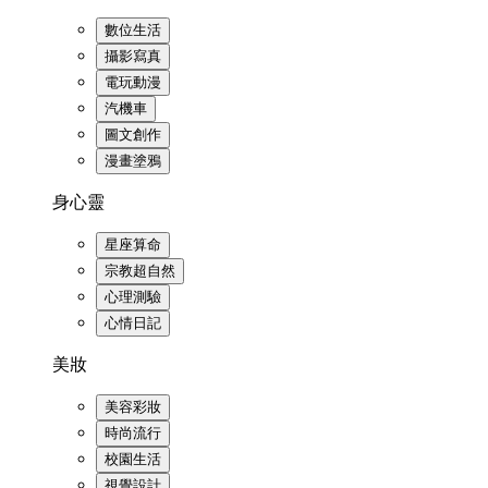
數位生活
攝影寫真
電玩動漫
汽機車
圖文創作
漫畫塗鴉
身心靈
星座算命
宗教超自然
心理測驗
心情日記
美妝
美容彩妝
時尚流行
校園生活
視覺設計