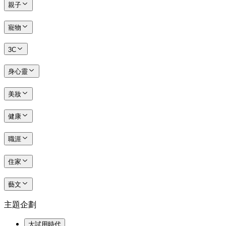
親子
寵物
3C
身心靈
美妝
健康
職涯
住家
藝文
主題企劃
大試用時代