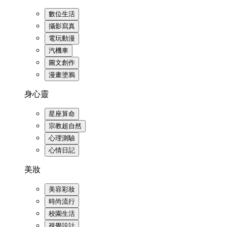
數位生活
攝影寫真
電玩動漫
汽機車
圖文創作
漫畫塗鴉
身心靈
星座算命
宗教超自然
心理測驗
心情日記
美妝
美容彩妝
時尚流行
校園生活
視覺設計