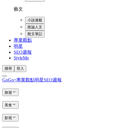
藝文
小說連載
政論人文
散文筆記
專業觀點
明星
SEO週報
StyleMe
搜尋
登入
GoGo+
專業觀點
明星
SEO週報
旅遊
美食
影視