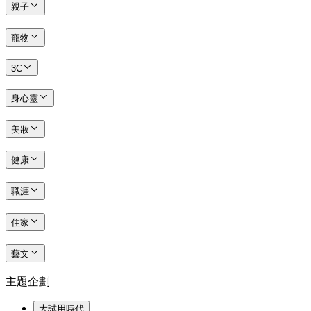
親子
寵物
3C
身心靈
美妝
健康
職涯
住家
藝文
主題企劃
大試用時代