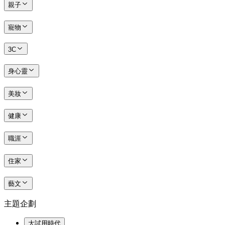
親子
寵物
3C
身心靈
美妝
健康
職涯
住家
藝文
主題企劃
大試用時代