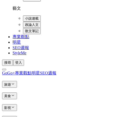
藝文
小說連載
政論人文
散文筆記
專業觀點
明星
SEO週報
StyleMe
搜尋
登入
GoGo+
專業觀點
明星
SEO週報
旅遊
美食
影視