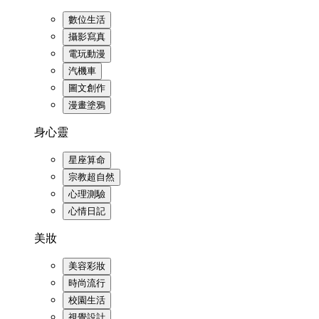
數位生活
攝影寫真
電玩動漫
汽機車
圖文創作
漫畫塗鴉
身心靈
星座算命
宗教超自然
心理測驗
心情日記
美妝
美容彩妝
時尚流行
校園生活
視覺設計