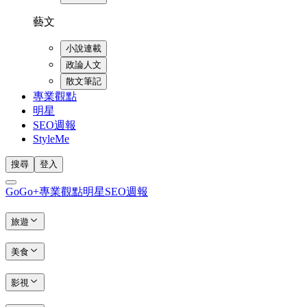
藝文
小說連載
政論人文
散文筆記
專業觀點
明星
SEO週報
StyleMe
搜尋
登入
GoGo+
專業觀點
明星
SEO週報
旅遊
美食
影視