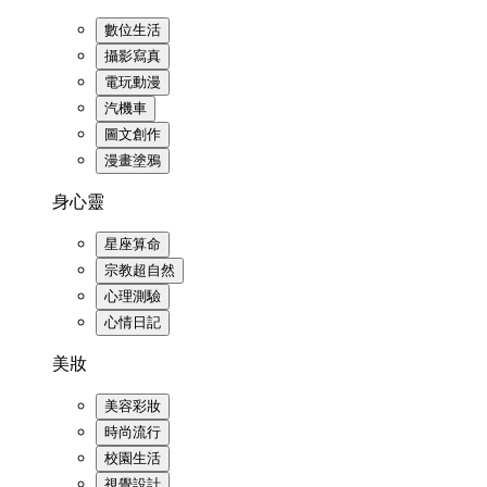
數位生活
攝影寫真
電玩動漫
汽機車
圖文創作
漫畫塗鴉
身心靈
星座算命
宗教超自然
心理測驗
心情日記
美妝
美容彩妝
時尚流行
校園生活
視覺設計