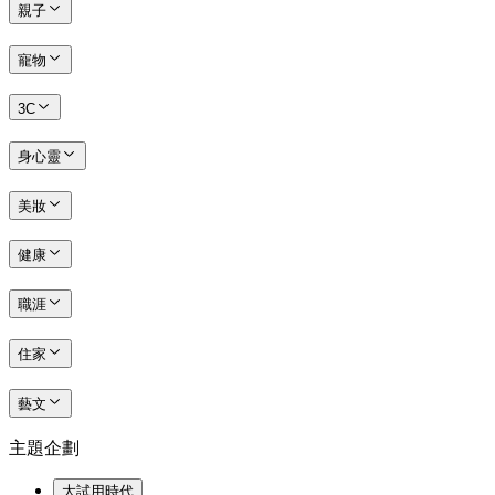
親子
寵物
3C
身心靈
美妝
健康
職涯
住家
藝文
主題企劃
大試用時代