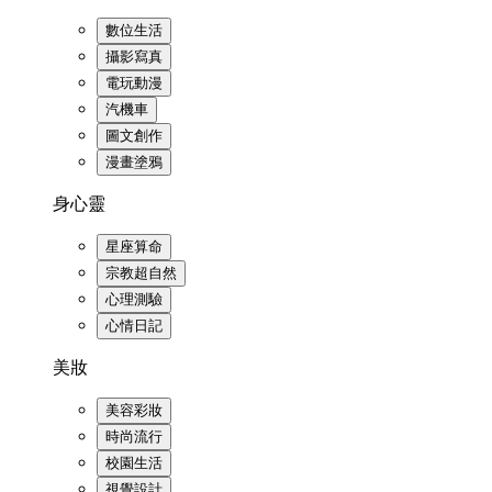
數位生活
攝影寫真
電玩動漫
汽機車
圖文創作
漫畫塗鴉
身心靈
星座算命
宗教超自然
心理測驗
心情日記
美妝
美容彩妝
時尚流行
校園生活
視覺設計