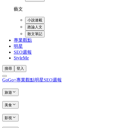
藝文
小說連載
政論人文
散文筆記
專業觀點
明星
SEO週報
StyleMe
搜尋
登入
GoGo+
專業觀點
明星
SEO週報
旅遊
美食
影視