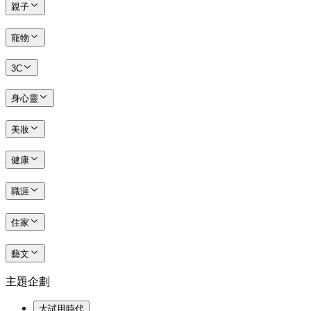
親子
寵物
3C
身心靈
美妝
健康
職涯
住家
藝文
主題企劃
大試用時代