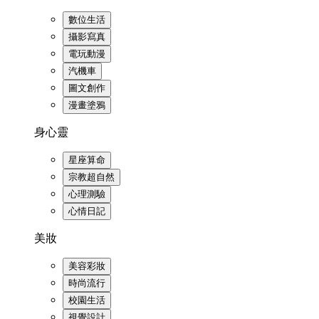
數位生活
攝影寫真
電玩動漫
汽機車
圖文創作
漫畫塗鴉
身心靈
星座算命
宗教超自然
心理測驗
心情日記
美妝
美容彩妝
時尚流行
校園生活
視覺設計