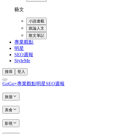
藝文
小說連載
政論人文
散文筆記
專業觀點
明星
SEO週報
StyleMe
搜尋
登入
GoGo+
專業觀點
明星
SEO週報
旅遊
美食
影視