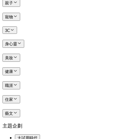
親子
寵物
3C
身心靈
美妝
健康
職涯
住家
藝文
主題企劃
大試用時代