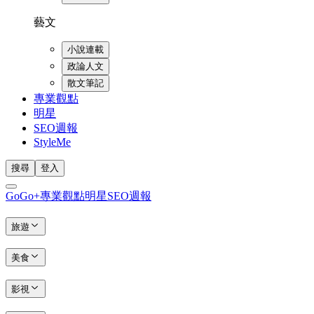
藝文
小說連載
政論人文
散文筆記
專業觀點
明星
SEO週報
StyleMe
搜尋
登入
GoGo+
專業觀點
明星
SEO週報
旅遊
美食
影視