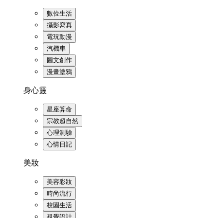
數位生活
攝影寫真
電玩動漫
汽機車
圖文創作
漫畫塗鴉
身心靈
星座算命
宗教超自然
心理測驗
心情日記
美妝
美容彩妝
時尚流行
校園生活
視覺設計