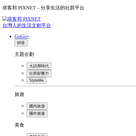
痞客邦 PIXNET – 分享生活的社群平台
台灣人的生活文創平台
GoGo+
頻道
主題企劃
大試用時代
社群影響力
StyleMe
旅遊
國內旅遊
國外旅遊
美食