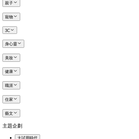
親子
寵物
3C
身心靈
美妝
健康
職涯
住家
藝文
主題企劃
大試用時代