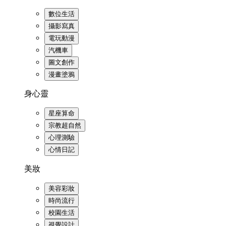
數位生活
攝影寫真
電玩動漫
汽機車
圖文創作
漫畫塗鴉
身心靈
星座算命
宗教超自然
心理測驗
心情日記
美妝
美容彩妝
時尚流行
校園生活
視覺設計