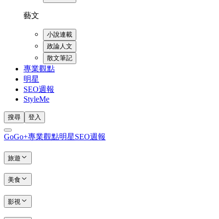
藝文
小說連載
政論人文
散文筆記
專業觀點
明星
SEO週報
StyleMe
搜尋
登入
GoGo+
專業觀點
明星
SEO週報
旅遊
美食
影視