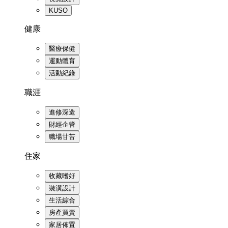
KUSO
健康
醫療保健
運動體育
活動紀錄
職涯
進修深造
財經企管
職場甘苦
住家
收藏嗜好
裝潢設計
生活綜合
房產買賣
家居佈置