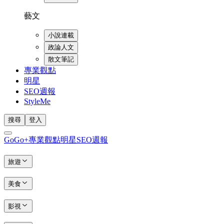
藝文
小說連載
政論人文
散文筆記
專業觀點
明星
SEO週報
StyleMe
搜尋
登入
GoGo+
專業觀點
明星
SEO週報
旅遊
美食
影視