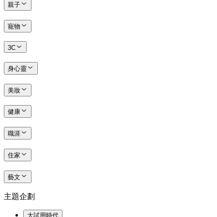
親子
寵物
3C
身心靈
美妝
健康
職涯
住家
藝文
主題企劃
大試用時代