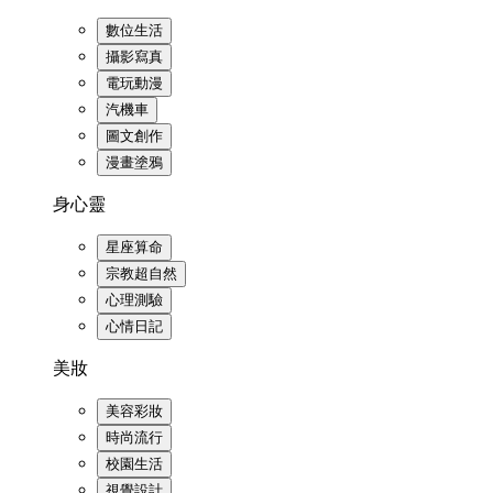
數位生活
攝影寫真
電玩動漫
汽機車
圖文創作
漫畫塗鴉
身心靈
星座算命
宗教超自然
心理測驗
心情日記
美妝
美容彩妝
時尚流行
校園生活
視覺設計