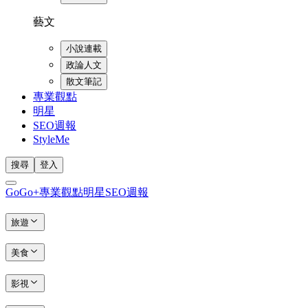
藝文
小說連載
政論人文
散文筆記
專業觀點
明星
SEO週報
StyleMe
搜尋
登入
GoGo+
專業觀點
明星
SEO週報
旅遊
美食
影視