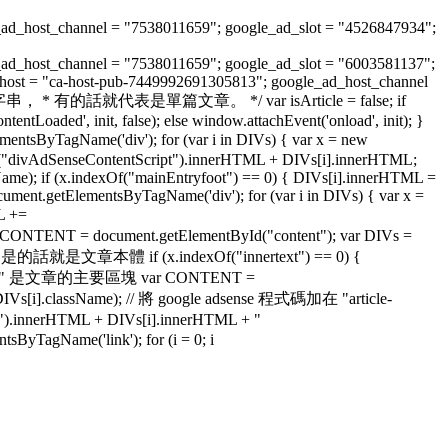
_ad_host_channel = "7538011659"; google_ad_slot = "4526847934";
_ad_host_channel = "7538011659"; google_ad_slot = "6003581137";
_host = "ca-host-pub-7449992691305813"; google_ad_host_channel
st/" 字串， * 有的話就代表是單篇文章。 */ var isArticle = false; if
ntLoaded', init, false); else window.attachEvent('onload', init); }
ByTagName('div'); for (var i in DIVs) { var x = new
yId("divAdSenseContentScript").innerHTML + DIVs[i].innerHTML;
sName); if (x.indexOf("mainEntryfoot") == 0) { DIVs[i].innerHTML =
ment.getElementsByTagName('div'); for (var i in DIVs) { var x =
L +=
 CONTENT = document.getElementById("content"); var DIVs =
text"，是的話就是文章本體 if (x.indexOf("innertext") == 0) {
// "Content" 是文章的主要區塊 var CONTENT =
g(DIVs[i].className); // 將 google adsense 程式碼加在 "article-
d").innerHTML + DIVs[i].innerHTML + "
sByTagName('link'); for (i = 0; i