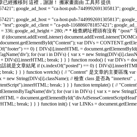
家囉！ 本篇文章已經搬移到 這裡，謝謝！ 搬家畫面由 工具邦 提供
857421"; google_ad_host = "ca-host-pub-7449992691305813"; google
857421"; google_ad_host = "ca-host-pub-7449992691305813"; google
= "test"; google_ad_client = "ca-pub-1168860781857421"; google_ad
_width = 336; google_ad_height = 280; /* * 檢查網址裡頭有沒有 "/po
) { if (document.addEventListener) document.addEventListener('DOMConte
ent.getElementById("Content"); var DIVs = CONTENT.getElements
ndexOf("footer") == 0) { DIVs[i].innerHTML = document.getElementB
agName('div'); for (var i in DIVs) { var x = new String(DIVs[i].clas
IVs[i].innerHTML; break; } } } function roodo() { var DIVs = docu
是的話就是文章結尾 if (x.indexOf("posted") == 0) { DIVs[i].innerHTM
L; break; } } } function wretch() { // "Content" 是文章的主要區塊 var
var x = new String(DIVs[i].className); // 檢查 class 是否為 "inner
ntentScript").innerHTML; break; } } } function template() { 
lementsByTagName('div'); for (var i in DIVs) { var x = new Strin
innerHTML = document.getElementById("divAdSenseContentScriptHea
TML; break; } } } function init() { var LINKs = document.getElement