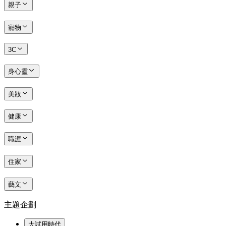
親子
寵物
3C
身心靈
美妝
健康
職涯
住家
藝文
主題企劃
大試用時代