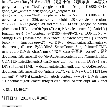
http://www.tiffany0118.com/ 嗨～我是 小佳，我搬
google_ad_region= "test"; google_ad_client = "ca-pub-1168860781
google_ad_width = 728; google_ad_height = 90;
google_ad_region= "test"; google_ad_client = "ca-pub-1168860781
google_ad_width = 336; google_ad_height = 280; google_ad_region
= "7538011659"; google_ad_slot = "7480314338"; google_ad
(document.URL.indexOf("/post/") > 0) isArticle = true; if (isArticle
function grey() { // "Content" 是文章的主要區塊 var CONTENT = docum
String(DIVs[i].className); if (x.indexOf("extended") == 0 || x.i
break; } } } function grey2() { var DIVs = document.getElementsByT
document.getElementById("divAdSenseContentScript").innerHTML + D
new String(DIVs[i].className); // 檢查 class 是否為 "posted"，
document.getElementById("divAdSenseContentScript").innerHTM
CONTENT.getElementsByTagName('div'); for (var i in DIVs) { 
DIVs[i].innerHTML += document.getElementById("divAdSenseCo
document.getElementById("article-box"); var DIVs = CONTENT.getE
content" 的前後 if (x.indexOf("article-content") == 0) { DIVs[i].
" + document.getElementById("divAdSenseContentScriptTail").innerH
人氣：
13,403,754
註冊日期：
2013年08月30日