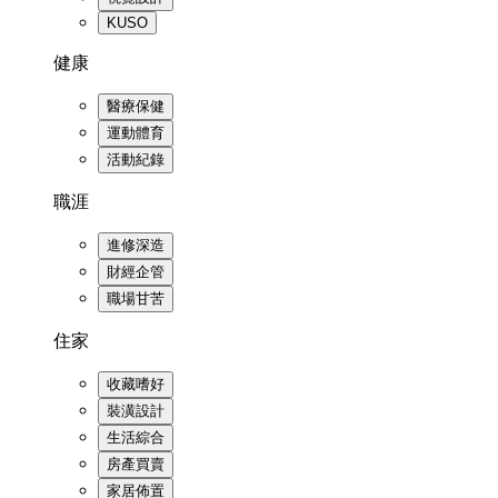
KUSO
健康
醫療保健
運動體育
活動紀錄
職涯
進修深造
財經企管
職場甘苦
住家
收藏嗜好
裝潢設計
生活綜合
房產買賣
家居佈置