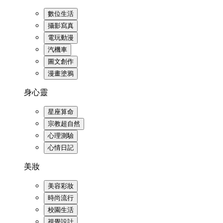
數位生活
攝影寫真
電玩動漫
汽機車
圖文創作
漫畫塗鴉
身心靈
星座算命
宗教超自然
心理測驗
心情日記
美妝
美容彩妝
時尚流行
校園生活
視覺設計