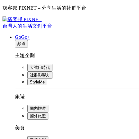
痞客邦 PIXNET – 分享生活的社群平台
台灣人的生活文創平台
GoGo+
頻道
主題企劃
大試用時代
社群影響力
StyleMe
旅遊
國內旅遊
國外旅遊
美食