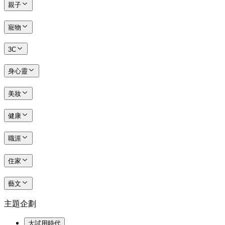
親子
寵物
3C
身心靈
美妝
健康
職涯
住家
藝文
主題企劃
大試用時代