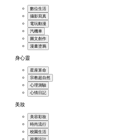
數位生活
攝影寫真
電玩動漫
汽機車
圖文創作
漫畫塗鴉
身心靈
星座算命
宗教超自然
心理測驗
心情日記
美妝
美容彩妝
時尚流行
校園生活
視覺設計