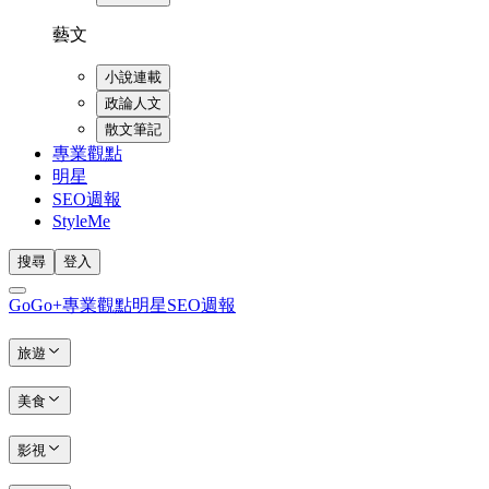
藝文
小說連載
政論人文
散文筆記
專業觀點
明星
SEO週報
StyleMe
搜尋
登入
GoGo+
專業觀點
明星
SEO週報
旅遊
美食
影視