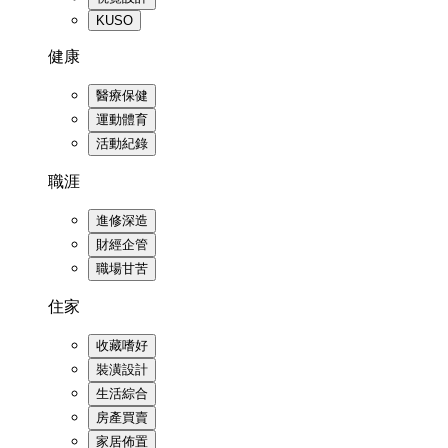
KUSO
健康
醫療保健
運動體育
活動紀錄
職涯
進修深造
財經企管
職場甘苦
住家
收藏嗜好
裝潢設計
生活綜合
房產買賣
家居佈置