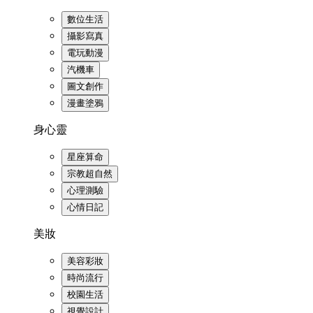
數位生活
攝影寫真
電玩動漫
汽機車
圖文創作
漫畫塗鴉
身心靈
星座算命
宗教超自然
心理測驗
心情日記
美妝
美容彩妝
時尚流行
校園生活
視覺設計