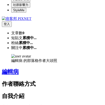
社群影響力
StyleMe
登入
文章數
0
短貼文
累積中...
粉絲
累積中...
關注中
累積中...
編輯病 的部落格作者大頭照
編輯病
作者聯絡方式
自我介紹