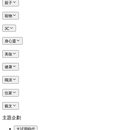
親子
寵物
3C
身心靈
美妝
健康
職涯
住家
藝文
主題企劃
大試用時代