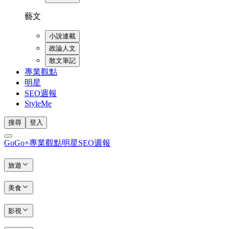
藝文
小說連載
政論人文
散文筆記
專業觀點
明星
SEO週報
StyleMe
搜尋
登入
GoGo+
專業觀點
明星
SEO週報
旅遊
美食
影視