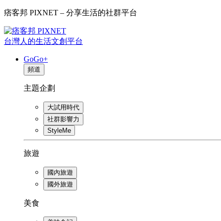
痞客邦 PIXNET – 分享生活的社群平台
台灣人的生活文創平台
GoGo+
頻道
主題企劃
大試用時代
社群影響力
StyleMe
旅遊
國內旅遊
國外旅遊
美食