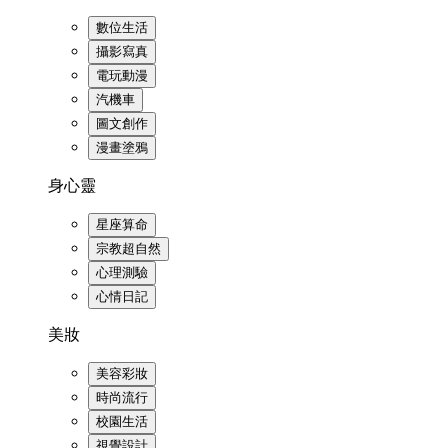
數位生活
攝影寫真
電玩動漫
汽機車
圖文創作
漫畫塗鴉
身心靈
星座算命
宗教超自然
心理測驗
心情日記
美妝
美容彩妝
時尚流行
校園生活
視覺設計