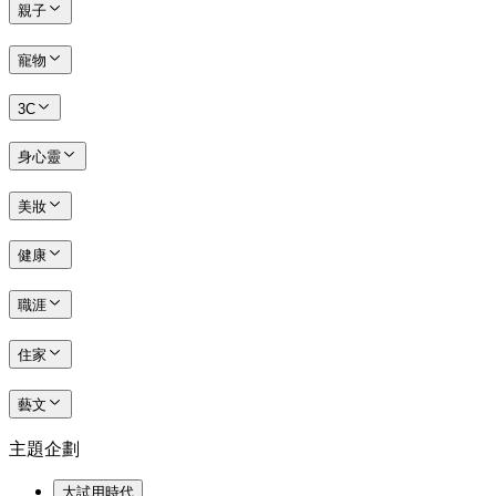
親子
寵物
3C
身心靈
美妝
健康
職涯
住家
藝文
主題企劃
大試用時代