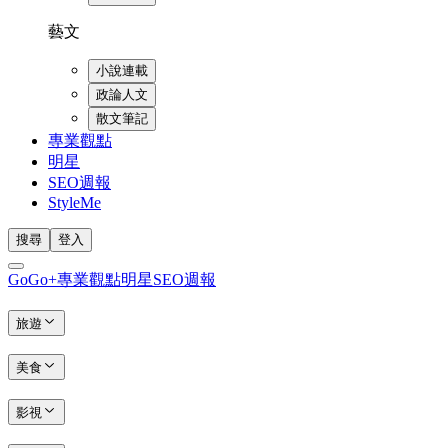
藝文
小說連載
政論人文
散文筆記
專業觀點
明星
SEO週報
StyleMe
搜尋
登入
GoGo+
專業觀點
明星
SEO週報
旅遊
美食
影視