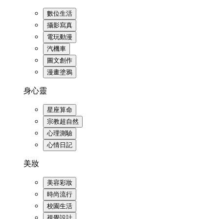
數位生活
攝影寫真
電玩動漫
汽機車
圖文創作
漫畫塗鴉
身心靈
星座算命
宗教超自然
心理測驗
心情日記
美妝
美容彩妝
時尚流行
校園生活
視覺設計