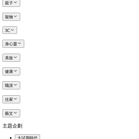
親子
寵物
3C
身心靈
美妝
健康
職涯
住家
藝文
主題企劃
大試用時代