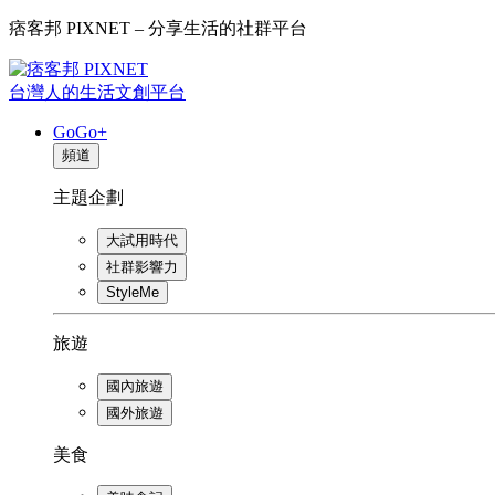
痞客邦 PIXNET – 分享生活的社群平台
台灣人的生活文創平台
GoGo+
頻道
主題企劃
大試用時代
社群影響力
StyleMe
旅遊
國內旅遊
國外旅遊
美食