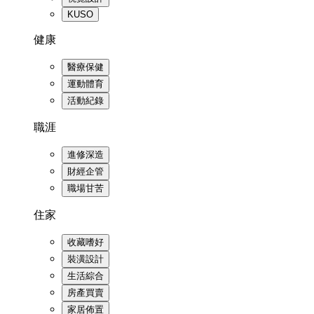
KUSO
健康
醫療保健
運動體育
活動紀錄
職涯
進修深造
財經企管
職場甘苦
住家
收藏嗜好
裝潢設計
生活綜合
房產買賣
家居佈置