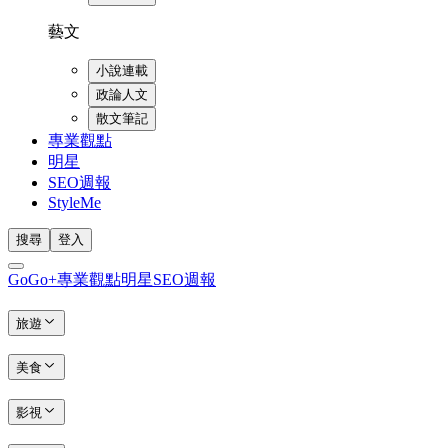
藝文
小說連載
政論人文
散文筆記
專業觀點
明星
SEO週報
StyleMe
搜尋
登入
GoGo+
專業觀點
明星
SEO週報
旅遊
美食
影視