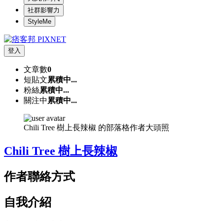
社群影響力
StyleMe
登入
文章數
0
短貼文
累積中...
粉絲
累積中...
關注中
累積中...
Chili Tree 樹上長辣椒 的部落格作者大頭照
Chili Tree 樹上長辣椒
作者聯絡方式
自我介紹