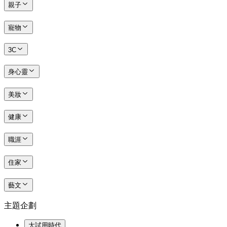
親子
寵物
3C
身心靈
美妝
健康
職涯
住家
藝文
主題企劃
大試用時代