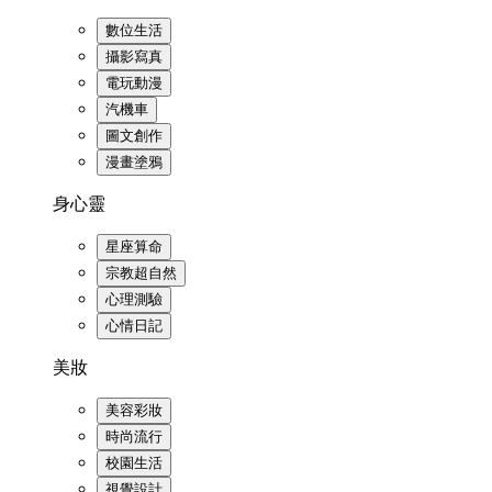
數位生活
攝影寫真
電玩動漫
汽機車
圖文創作
漫畫塗鴉
身心靈
星座算命
宗教超自然
心理測驗
心情日記
美妝
美容彩妝
時尚流行
校園生活
視覺設計