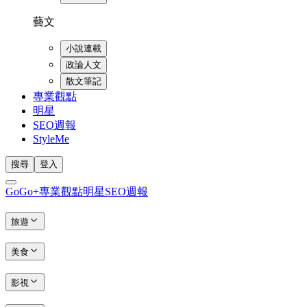
藝文
小說連載
政論人文
散文筆記
專業觀點
明星
SEO週報
StyleMe
搜尋
登入
GoGo+
專業觀點
明星
SEO週報
旅遊
美食
影視