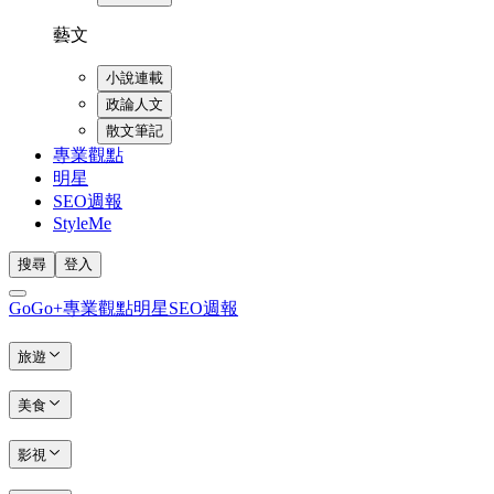
藝文
小說連載
政論人文
散文筆記
專業觀點
明星
SEO週報
StyleMe
搜尋
登入
GoGo+
專業觀點
明星
SEO週報
旅遊
美食
影視