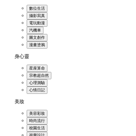
數位生活
攝影寫真
電玩動漫
汽機車
圖文創作
漫畫塗鴉
身心靈
星座算命
宗教超自然
心理測驗
心情日記
美妝
美容彩妝
時尚流行
校園生活
視覺設計