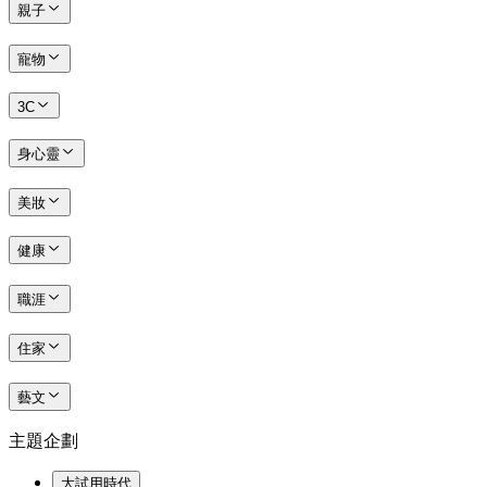
親子
寵物
3C
身心靈
美妝
健康
職涯
住家
藝文
主題企劃
大試用時代