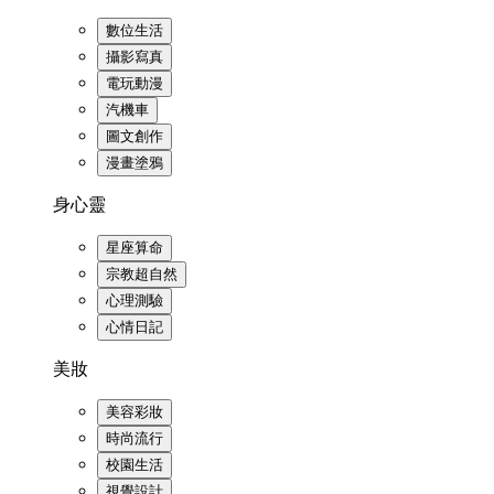
數位生活
攝影寫真
電玩動漫
汽機車
圖文創作
漫畫塗鴉
身心靈
星座算命
宗教超自然
心理測驗
心情日記
美妝
美容彩妝
時尚流行
校園生活
視覺設計