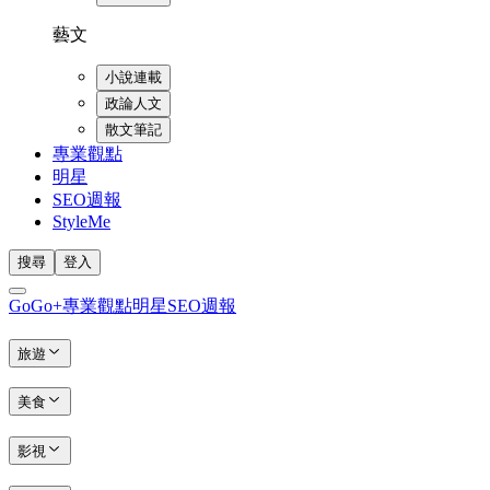
藝文
小說連載
政論人文
散文筆記
專業觀點
明星
SEO週報
StyleMe
搜尋
登入
GoGo+
專業觀點
明星
SEO週報
旅遊
美食
影視