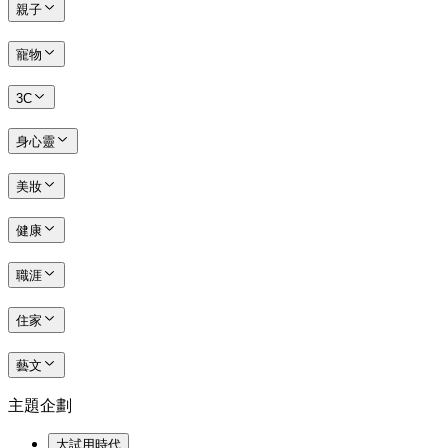
親子
寵物
3C
身心靈
美妝
健康
職涯
住家
藝文
主題企劃
大試用時代