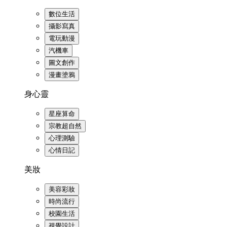
數位生活
攝影寫真
電玩動漫
汽機車
圖文創作
漫畫塗鴉
身心靈
星座算命
宗教超自然
心理測驗
心情日記
美妝
美容彩妝
時尚流行
校園生活
視覺設計