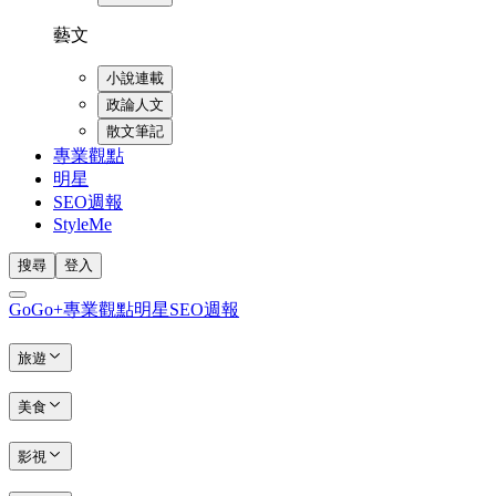
藝文
小說連載
政論人文
散文筆記
專業觀點
明星
SEO週報
StyleMe
搜尋
登入
GoGo+
專業觀點
明星
SEO週報
旅遊
美食
影視