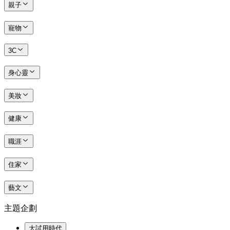
親子
寵物
3C
身心靈
美妝
健康
職涯
住家
藝文
主題企劃
大試用時代