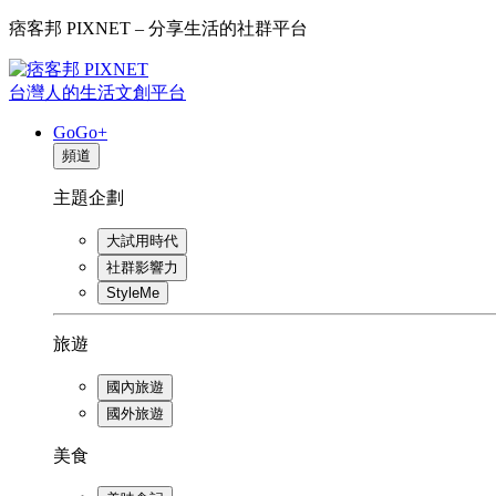
痞客邦 PIXNET – 分享生活的社群平台
台灣人的生活文創平台
GoGo+
頻道
主題企劃
大試用時代
社群影響力
StyleMe
旅遊
國內旅遊
國外旅遊
美食