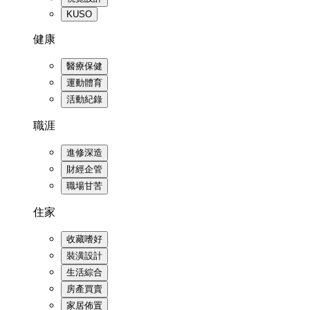
KUSO
健康
醫療保健
運動體育
活動紀錄
職涯
進修深造
財經企管
職場甘苦
住家
收藏嗜好
裝潢設計
生活綜合
房產買賣
家居佈置