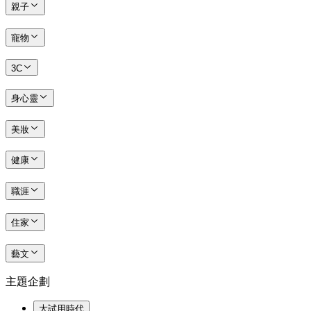
親子
寵物
3C
身心靈
美妝
健康
職涯
住家
藝文
主題企劃
大試用時代