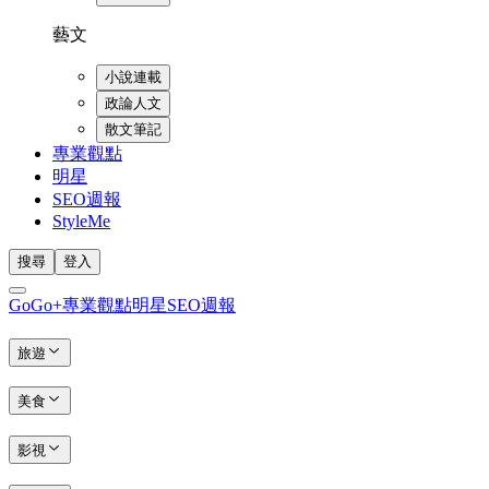
藝文
小說連載
政論人文
散文筆記
專業觀點
明星
SEO週報
StyleMe
搜尋
登入
GoGo+
專業觀點
明星
SEO週報
旅遊
美食
影視