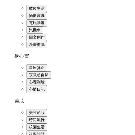
數位生活
攝影寫真
電玩動漫
汽機車
圖文創作
漫畫塗鴉
身心靈
星座算命
宗教超自然
心理測驗
心情日記
美妝
美容彩妝
時尚流行
校園生活
視覺設計