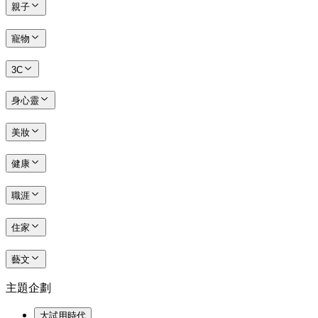
親子
寵物
3C
身心靈
美妝
健康
職涯
住家
藝文
主題企劃
大試用時代