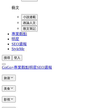
藝文
小說連載
政論人文
散文筆記
專業觀點
明星
SEO週報
StyleMe
搜尋
登入
GoGo+
專業觀點
明星
SEO週報
旅遊
美食
影視