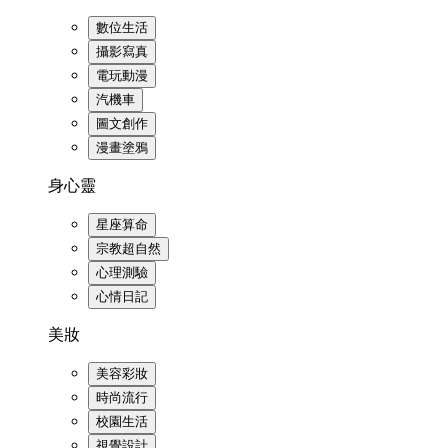
數位生活
攝影寫真
電玩動漫
汽機車
圖文創作
漫畫塗鴉
身心靈
星座算命
宗教超自然
心理測驗
心情日記
美妝
美容彩妝
時尚流行
校園生活
視覺設計