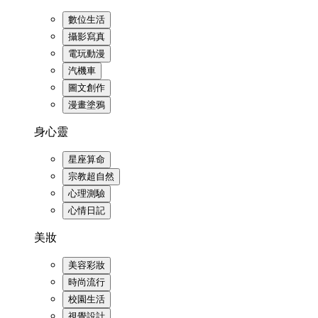
數位生活
攝影寫真
電玩動漫
汽機車
圖文創作
漫畫塗鴉
身心靈
星座算命
宗教超自然
心理測驗
心情日記
美妝
美容彩妝
時尚流行
校園生活
視覺設計