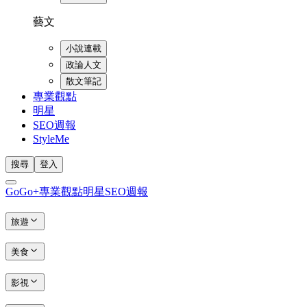
藝文
小說連載
政論人文
散文筆記
專業觀點
明星
SEO週報
StyleMe
搜尋
登入
GoGo+
專業觀點
明星
SEO週報
旅遊
美食
影視