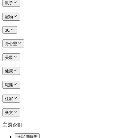
親子
寵物
3C
身心靈
美妝
健康
職涯
住家
藝文
主題企劃
大試用時代