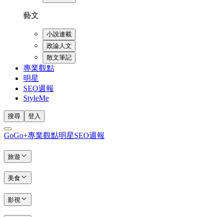
藝文
小說連載
政論人文
散文筆記
專業觀點
明星
SEO週報
StyleMe
搜尋
登入
GoGo+
專業觀點
明星
SEO週報
旅遊
美食
影視