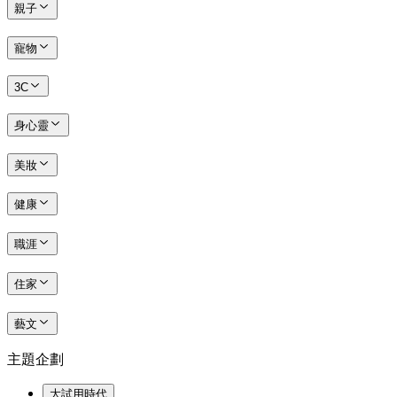
親子
寵物
3C
身心靈
美妝
健康
職涯
住家
藝文
主題企劃
大試用時代