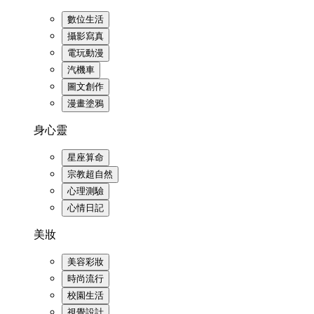
數位生活
攝影寫真
電玩動漫
汽機車
圖文創作
漫畫塗鴉
身心靈
星座算命
宗教超自然
心理測驗
心情日記
美妝
美容彩妝
時尚流行
校園生活
視覺設計