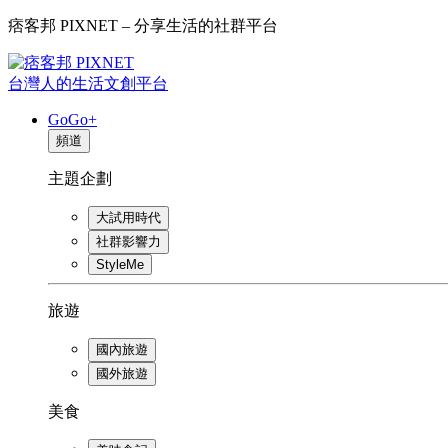
痞客邦 PIXNET – 分享生活的社群平台
台灣人的生活文創平台
GoGo+
頻道
主題企劃
大試用時代
社群影響力
StyleMe
旅遊
國內旅遊
國外旅遊
美食