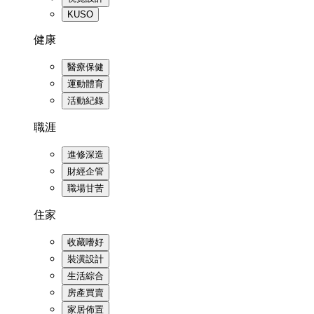
KUSO
健康
醫療保健
運動體育
活動紀錄
職涯
進修深造
財經企管
職場甘苦
住家
收藏嗜好
裝潢設計
生活綜合
房產買賣
家居佈置