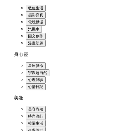
數位生活
攝影寫真
電玩動漫
汽機車
圖文創作
漫畫塗鴉
身心靈
星座算命
宗教超自然
心理測驗
心情日記
美妝
美容彩妝
時尚流行
校園生活
視覺設計