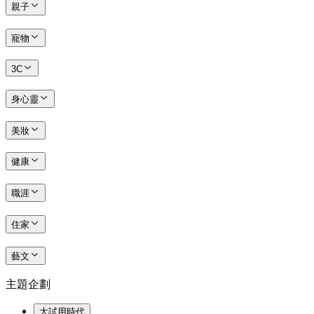
親子
寵物
3C
身心靈
美妝
健康
職涯
住家
藝文
主題企劃
大試用時代