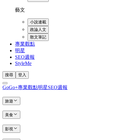
藝文
小說連載
政論人文
散文筆記
專業觀點
明星
SEO週報
StyleMe
搜尋
登入
GoGo+
專業觀點
明星
SEO週報
旅遊
美食
影視