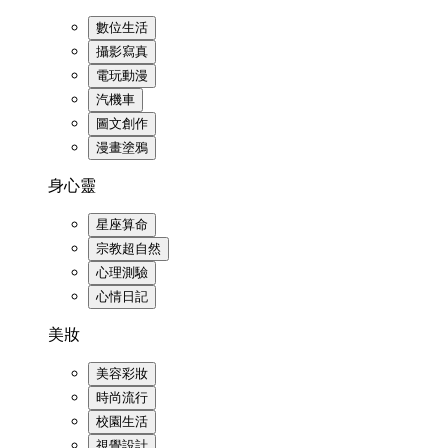
數位生活
攝影寫真
電玩動漫
汽機車
圖文創作
漫畫塗鴉
身心靈
星座算命
宗教超自然
心理測驗
心情日記
美妝
美容彩妝
時尚流行
校園生活
視覺設計