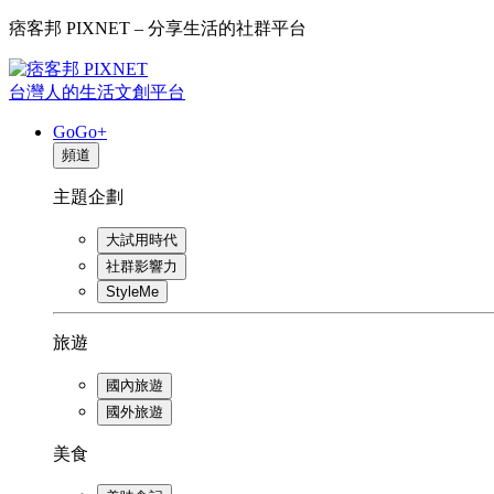
痞客邦 PIXNET – 分享生活的社群平台
台灣人的生活文創平台
GoGo+
頻道
主題企劃
大試用時代
社群影響力
StyleMe
旅遊
國內旅遊
國外旅遊
美食