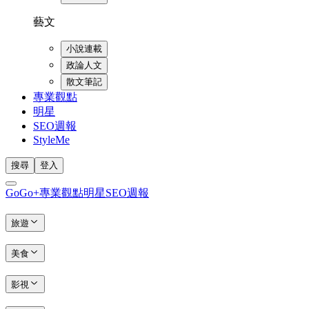
藝文
小說連載
政論人文
散文筆記
專業觀點
明星
SEO週報
StyleMe
搜尋
登入
GoGo+
專業觀點
明星
SEO週報
旅遊
美食
影視