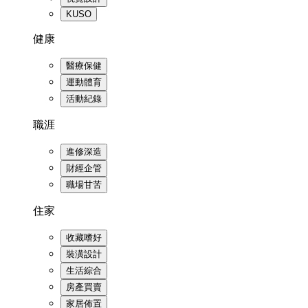
KUSO
健康
醫療保健
運動體育
活動紀錄
職涯
進修深造
財經企管
職場甘苦
住家
收藏嗜好
裝潢設計
生活綜合
房產買賣
家居佈置