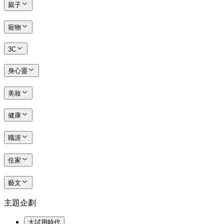
親子
寵物
3C
身心靈
美妝
健康
職涯
住家
藝文
主題企劃
大試用時代