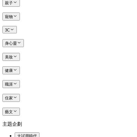
親子
寵物
3C
身心靈
美妝
健康
職涯
住家
藝文
主題企劃
大試用時代