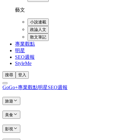
藝文
小說連載
政論人文
散文筆記
專業觀點
明星
SEO週報
StyleMe
搜尋
登入
GoGo+
專業觀點
明星
SEO週報
旅遊
美食
影視