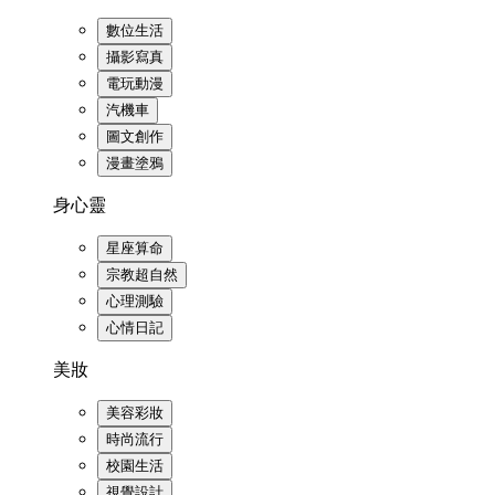
數位生活
攝影寫真
電玩動漫
汽機車
圖文創作
漫畫塗鴉
身心靈
星座算命
宗教超自然
心理測驗
心情日記
美妝
美容彩妝
時尚流行
校園生活
視覺設計