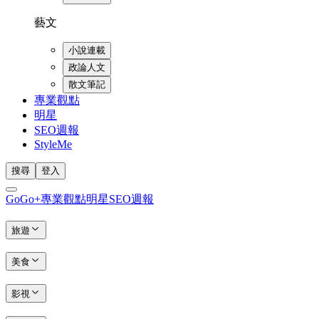
藝文
小說連載
政論人文
散文筆記
專業觀點
明星
SEO週報
StyleMe
搜尋
登入
GoGo+
專業觀點
明星
SEO週報
旅遊
美食
影視