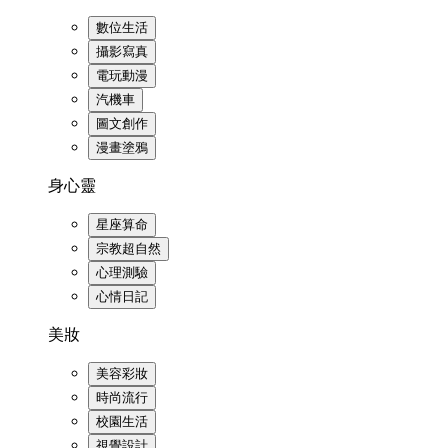
數位生活
攝影寫真
電玩動漫
汽機車
圖文創作
漫畫塗鴉
身心靈
星座算命
宗教超自然
心理測驗
心情日記
美妝
美容彩妝
時尚流行
校園生活
視覺設計