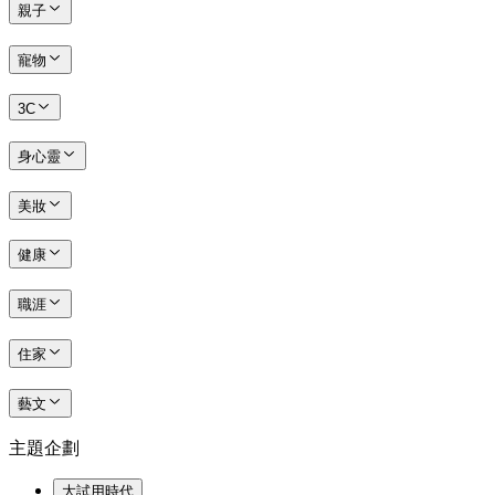
親子
寵物
3C
身心靈
美妝
健康
職涯
住家
藝文
主題企劃
大試用時代