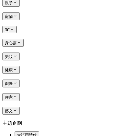
親子
寵物
3C
身心靈
美妝
健康
職涯
住家
藝文
主題企劃
大試用時代