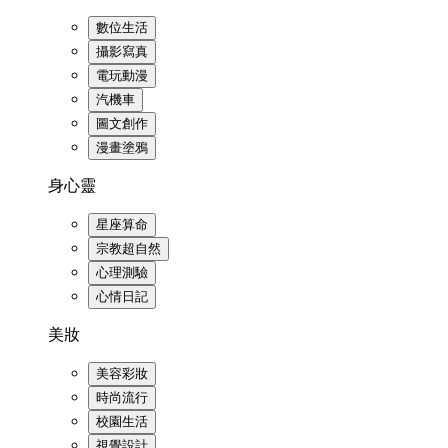
數位生活
攝影寫真
電玩動漫
汽機車
圖文創作
漫畫塗鴉
身心靈
星座算命
宗教超自然
心理測驗
心情日記
美妝
美容彩妝
時尚流行
校園生活
視覺設計