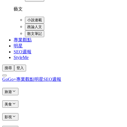
藝文
小說連載
政論人文
散文筆記
專業觀點
明星
SEO週報
StyleMe
搜尋
登入
GoGo+
專業觀點
明星
SEO週報
旅遊
美食
影視