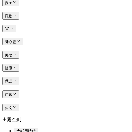
親子
寵物
3C
身心靈
美妝
健康
職涯
住家
藝文
主題企劃
大試用時代