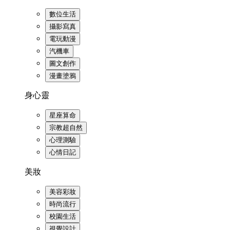
數位生活
攝影寫真
電玩動漫
汽機車
圖文創作
漫畫塗鴉
身心靈
星座算命
宗教超自然
心理測驗
心情日記
美妝
美容彩妝
時尚流行
校園生活
視覺設計