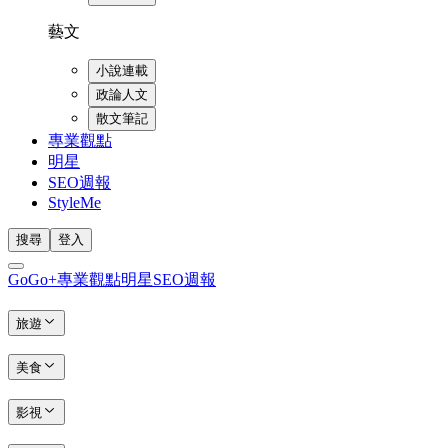
藝文
小說連載
政論人文
散文筆記
專業觀點
明星
SEO週報
StyleMe
搜尋
登入
GoGo+
專業觀點
明星
SEO週報
旅遊
美食
影視