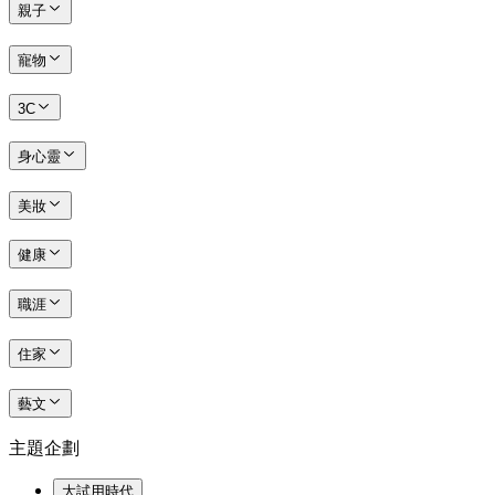
親子
寵物
3C
身心靈
美妝
健康
職涯
住家
藝文
主題企劃
大試用時代