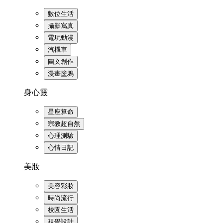
數位生活
攝影寫真
電玩動漫
汽機車
圖文創作
漫畫塗鴉
身心靈
星座算命
宗教超自然
心理測驗
心情日記
美妝
美容彩妝
時尚流行
校園生活
視覺設計