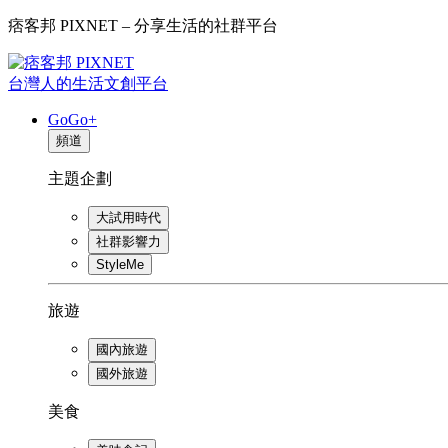
痞客邦 PIXNET – 分享生活的社群平台
台灣人的生活文創平台
GoGo+
頻道
主題企劃
大試用時代
社群影響力
StyleMe
旅遊
國內旅遊
國外旅遊
美食