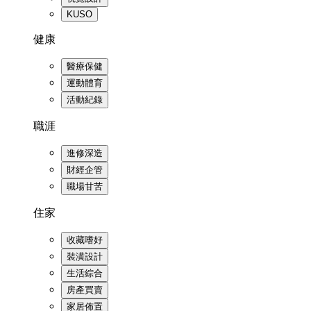
KUSO
健康
醫療保健
運動體育
活動紀錄
職涯
進修深造
財經企管
職場甘苦
住家
收藏嗜好
裝潢設計
生活綜合
房產買賣
家居佈置