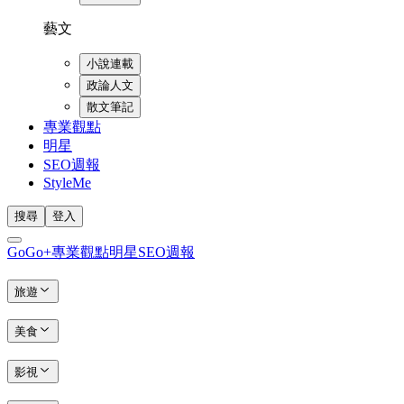
藝文
小說連載
政論人文
散文筆記
專業觀點
明星
SEO週報
StyleMe
搜尋
登入
GoGo+
專業觀點
明星
SEO週報
旅遊
美食
影視