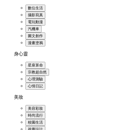
數位生活
攝影寫真
電玩動漫
汽機車
圖文創作
漫畫塗鴉
身心靈
星座算命
宗教超自然
心理測驗
心情日記
美妝
美容彩妝
時尚流行
校園生活
視覺設計