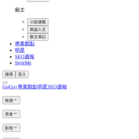
藝文
小說連載
政論人文
散文筆記
專業觀點
明星
SEO週報
StyleMe
搜尋
登入
GoGo+
專業觀點
明星
SEO週報
旅遊
美食
影視