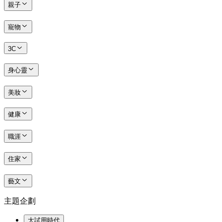
親子
寵物
3C
身心靈
美妝
健康
職涯
住家
藝文
主題企劃
大試用時代