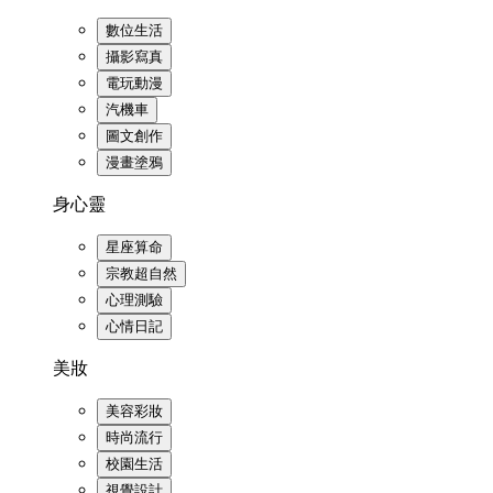
數位生活
攝影寫真
電玩動漫
汽機車
圖文創作
漫畫塗鴉
身心靈
星座算命
宗教超自然
心理測驗
心情日記
美妝
美容彩妝
時尚流行
校園生活
視覺設計