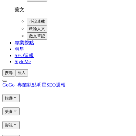
藝文
小說連載
政論人文
散文筆記
專業觀點
明星
SEO週報
StyleMe
搜尋
登入
GoGo+
專業觀點
明星
SEO週報
旅遊
美食
影視