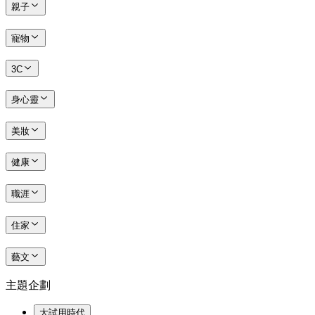
親子
寵物
3C
身心靈
美妝
健康
職涯
住家
藝文
主題企劃
大試用時代