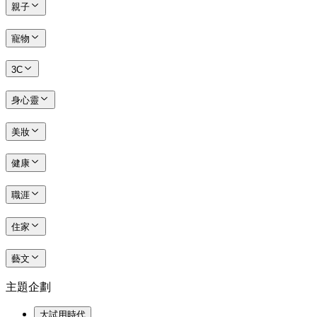
親子
寵物
3C
身心靈
美妝
健康
職涯
住家
藝文
主題企劃
大試用時代