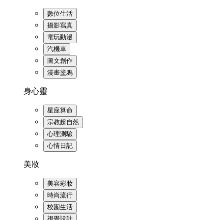
數位生活
攝影寫真
電玩動漫
汽機車
圖文創作
漫畫塗鴉
身心靈
星座算命
宗教超自然
心理測驗
心情日記
美妝
美容彩妝
時尚流行
校園生活
視覺設計