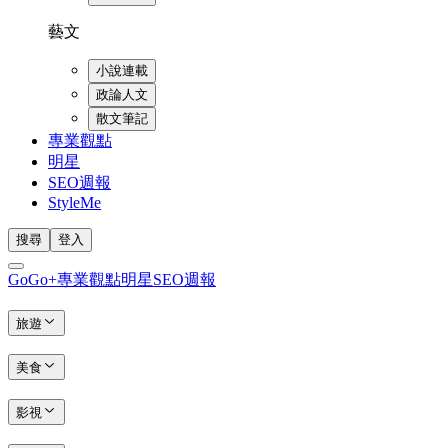
藝文
小說連載
政論人文
散文筆記
專業觀點
明星
SEO週報
StyleMe
搜尋
登入
GoGo+
專業觀點
明星
SEO週報
旅遊
美食
影視