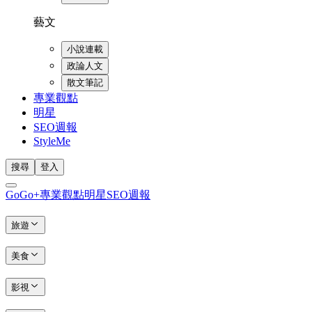
藝文
小說連載
政論人文
散文筆記
專業觀點
明星
SEO週報
StyleMe
搜尋
登入
GoGo+
專業觀點
明星
SEO週報
旅遊
美食
影視