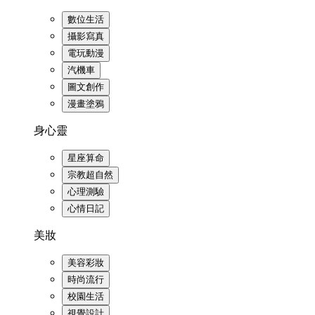
數位生活
攝影寫真
電玩動漫
汽機車
圖文創作
漫畫塗鴉
身心靈
星座算命
宗教超自然
心理測驗
心情日記
美妝
美容彩妝
時尚流行
校園生活
視覺設計