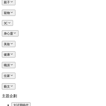
親子
寵物
3C
身心靈
美妝
健康
職涯
住家
藝文
主題企劃
大試用時代