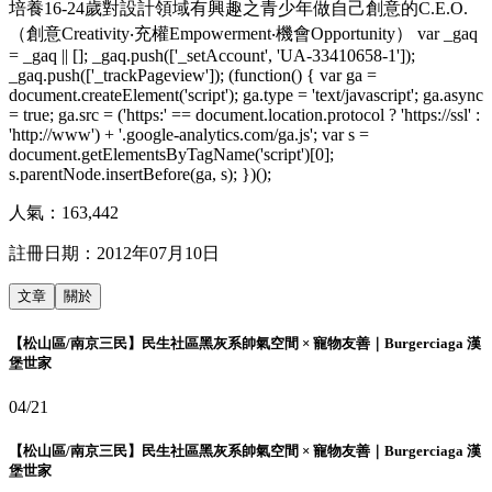
培養16-24歲對設計領域有興趣之青少年做自己創意的C.E.O.
（創意Creativity‧充權Empowerment‧機會Opportunity） var _gaq
= _gaq || []; _gaq.push(['_setAccount', 'UA-33410658-1']);
_gaq.push(['_trackPageview']); (function() { var ga =
document.createElement('script'); ga.type = 'text/javascript'; ga.async
= true; ga.src = ('https:' == document.location.protocol ? 'https://ssl' :
'http://www') + '.google-analytics.com/ga.js'; var s =
document.getElementsByTagName('script')[0];
s.parentNode.insertBefore(ga, s); })();
人氣：
163,442
註冊日期：
2012年07月10日
文章
關於
【松山區/南京三民】民生社區黑灰系帥氣空間 × 寵物友善｜Burgerciaga 漢
堡世家
04/21
【松山區/南京三民】民生社區黑灰系帥氣空間 × 寵物友善｜Burgerciaga 漢
堡世家