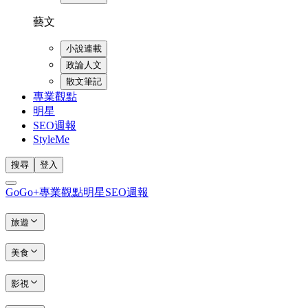
藝文
小說連載
政論人文
散文筆記
專業觀點
明星
SEO週報
StyleMe
搜尋
登入
GoGo+
專業觀點
明星
SEO週報
旅遊
美食
影視