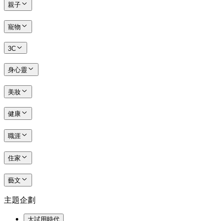
親子
寵物
3C
身心靈
美妝
健康
職涯
住家
藝文
主題企劃
大試用時代