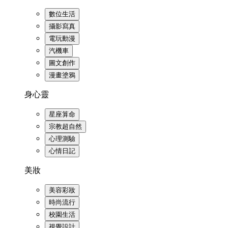
數位生活
攝影寫真
電玩動漫
汽機車
圖文創作
漫畫塗鴉
身心靈
星座算命
宗教超自然
心理測驗
心情日記
美妝
美容彩妝
時尚流行
校園生活
視覺設計