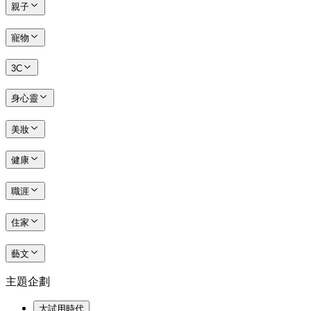
親子
寵物
3C
身心靈
美妝
健康
職涯
住家
藝文
主題企劃
大試用時代