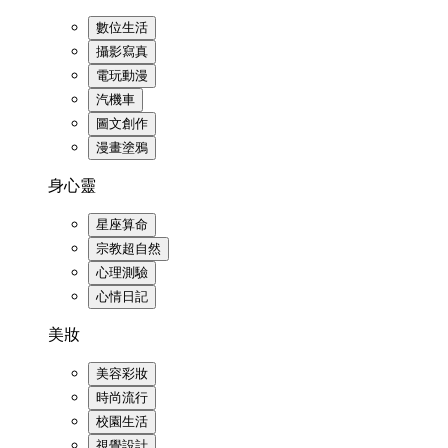
數位生活
攝影寫真
電玩動漫
汽機車
圖文創作
漫畫塗鴉
身心靈
星座算命
宗教超自然
心理測驗
心情日記
美妝
美容彩妝
時尚流行
校園生活
視覺設計