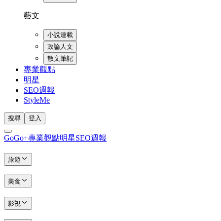
藝文
小說連載
政論人文
散文筆記
專業觀點
明星
SEO週報
StyleMe
搜尋
登入
GoGo+
專業觀點
明星
SEO週報
旅遊
美食
影視