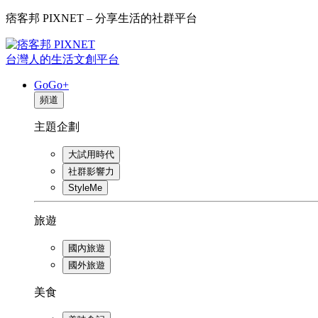
痞客邦 PIXNET – 分享生活的社群平台
台灣人的生活文創平台
GoGo+
頻道
主題企劃
大試用時代
社群影響力
StyleMe
旅遊
國內旅遊
國外旅遊
美食