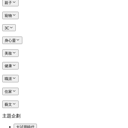
親子
寵物
3C
身心靈
美妝
健康
職涯
住家
藝文
主題企劃
大試用時代