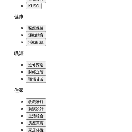
KUSO
健康
醫療保健
運動體育
活動紀錄
職涯
進修深造
財經企管
職場甘苦
住家
收藏嗜好
裝潢設計
生活綜合
房產買賣
家居佈置