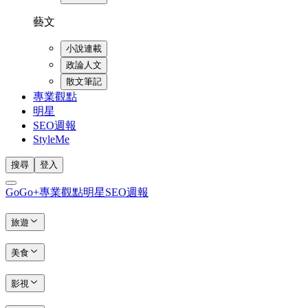
藝文
小說連載
政論人文
散文筆記
專業觀點
明星
SEO週報
StyleMe
搜尋
登入
GoGo+
專業觀點
明星
SEO週報
旅遊
美食
影視