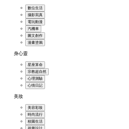
數位生活
攝影寫真
電玩動漫
汽機車
圖文創作
漫畫塗鴉
身心靈
星座算命
宗教超自然
心理測驗
心情日記
美妝
美容彩妝
時尚流行
校園生活
視覺設計