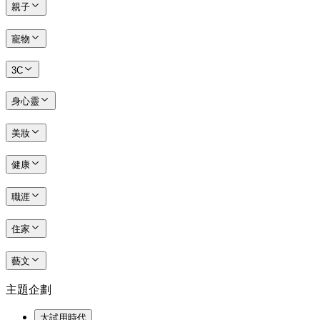
親子
寵物
3C
身心靈
美妝
健康
職涯
住家
藝文
主題企劃
大試用時代