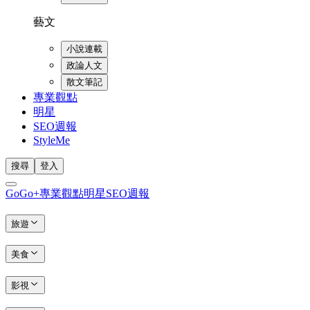
藝文
小說連載
政論人文
散文筆記
專業觀點
明星
SEO週報
StyleMe
搜尋
登入
GoGo+
專業觀點
明星
SEO週報
旅遊
美食
影視