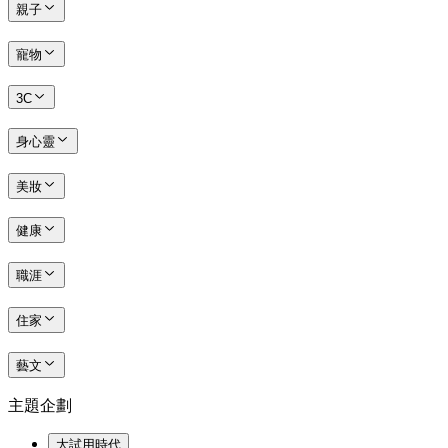
親子
寵物
3C
身心靈
美妝
健康
職涯
住家
藝文
主題企劃
大試用時代