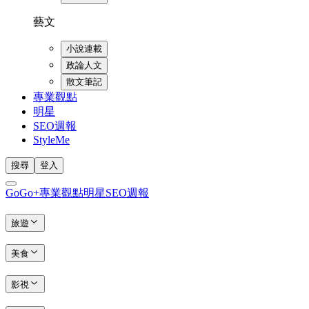
藝文
小說連載
政論人文
散文筆記
專業觀點
明星
SEO週報
StyleMe
搜尋
登入
GoGo+
專業觀點
明星
SEO週報
旅遊
美食
影視