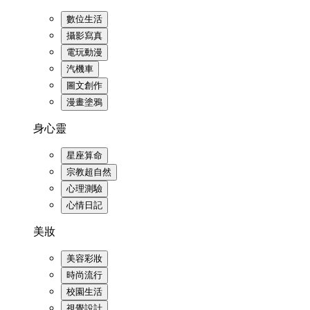
數位生活
攝影寫真
電玩動漫
汽機車
圖文創作
漫畫塗鴉
身心靈
星座算命
宗教超自然
心理測驗
心情日記
美妝
美容彩妝
時尚流行
校園生活
視覺設計