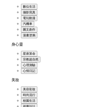
數位生活
攝影寫真
電玩動漫
汽機車
圖文創作
漫畫塗鴉
身心靈
星座算命
宗教超自然
心理測驗
心情日記
美妝
美容彩妝
時尚流行
校園生活
視覺設計