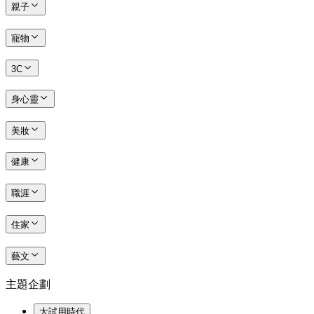
親子
寵物
3C
身心靈
美妝
健康
職涯
住家
藝文
主題企劃
大試用時代