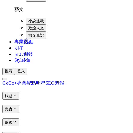
藝文
小說連載
政論人文
散文筆記
專業觀點
明星
SEO週報
StyleMe
搜尋
登入
GoGo+
專業觀點
明星
SEO週報
旅遊
美食
影視