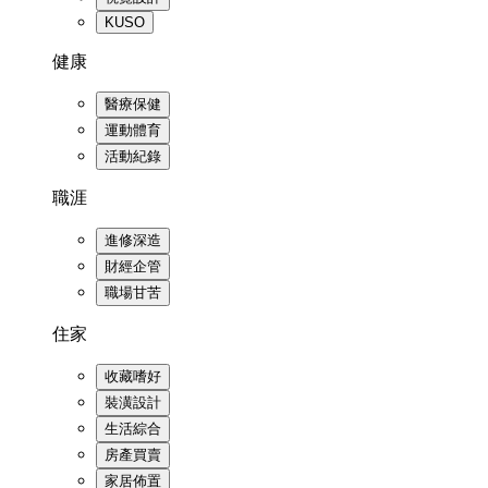
KUSO
健康
醫療保健
運動體育
活動紀錄
職涯
進修深造
財經企管
職場甘苦
住家
收藏嗜好
裝潢設計
生活綜合
房產買賣
家居佈置