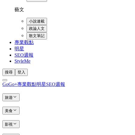
藝文
小說連載
政論人文
散文筆記
專業觀點
明星
SEO週報
StyleMe
搜尋
登入
GoGo+
專業觀點
明星
SEO週報
旅遊
美食
影視