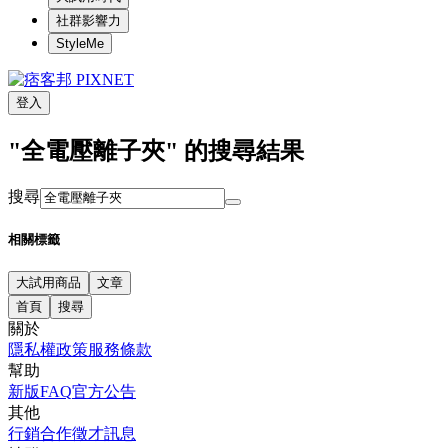
社群影響力
StyleMe
登入
"全電壓離子夾" 的搜尋結果
搜尋
相關標籤
大試用商品
文章
首頁
搜尋
關於
隱私權政策
服務條款
幫助
新版FAQ
官方公告
其他
行銷合作
徵才訊息