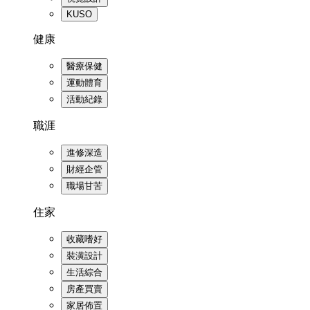
KUSO
健康
醫療保健
運動體育
活動紀錄
職涯
進修深造
財經企管
職場甘苦
住家
收藏嗜好
裝潢設計
生活綜合
房產買賣
家居佈置