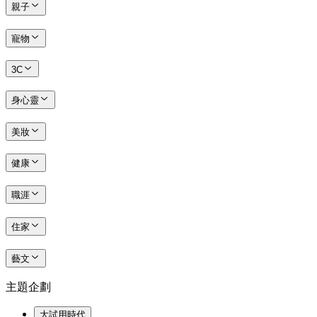
親子
寵物
3C
身心靈
美妝
健康
職涯
住家
藝文
主題企劃
大試用時代