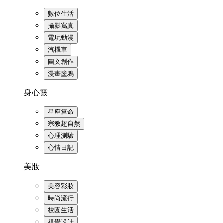
數位生活
攝影寫真
電玩動漫
汽機車
圖文創作
漫畫塗鴉
身心靈
星座算命
宗教超自然
心理測驗
心情日記
美妝
美容彩妝
時尚流行
校園生活
視覺設計