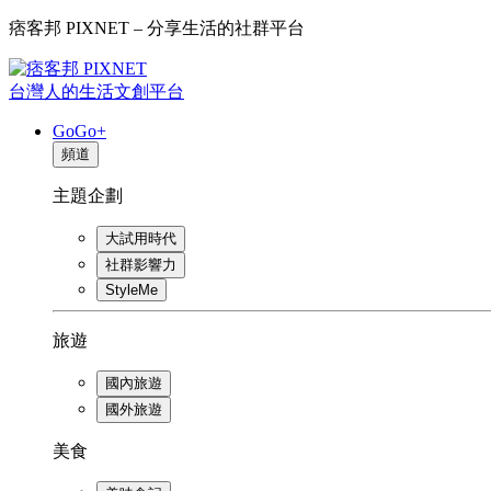
痞客邦 PIXNET – 分享生活的社群平台
台灣人的生活文創平台
GoGo+
頻道
主題企劃
大試用時代
社群影響力
StyleMe
旅遊
國內旅遊
國外旅遊
美食