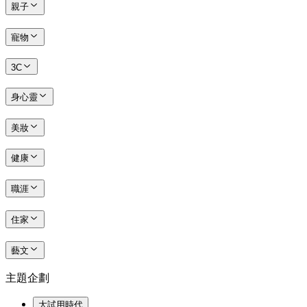
親子
寵物
3C
身心靈
美妝
健康
職涯
住家
藝文
主題企劃
大試用時代