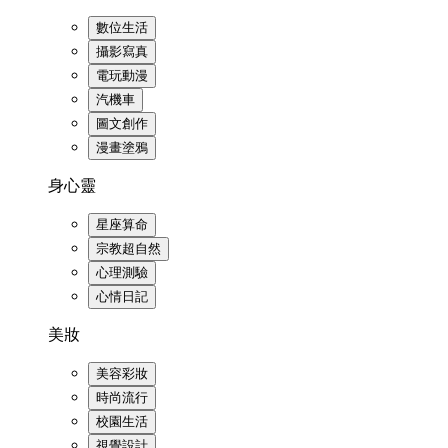
數位生活
攝影寫真
電玩動漫
汽機車
圖文創作
漫畫塗鴉
身心靈
星座算命
宗教超自然
心理測驗
心情日記
美妝
美容彩妝
時尚流行
校園生活
視覺設計