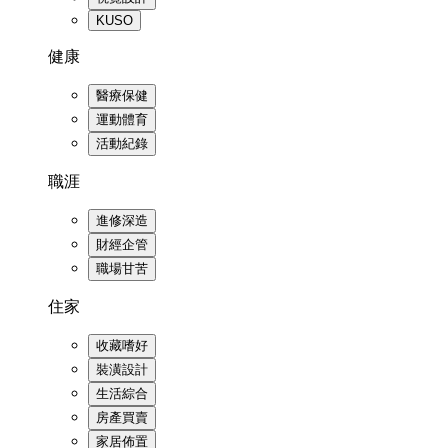
KUSO
健康
醫療保健
運動體育
活動紀錄
職涯
進修深造
財經企管
職場甘苦
住家
收藏嗜好
裝潢設計
生活綜合
房產買賣
家居佈置