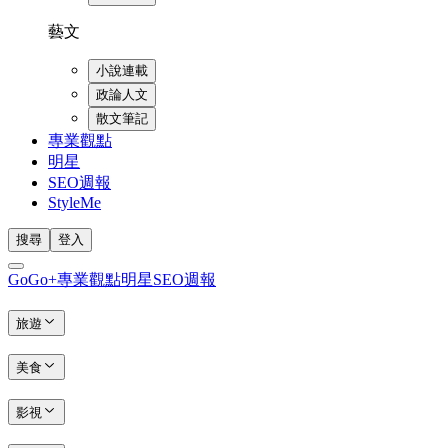
藝文
小說連載
政論人文
散文筆記
專業觀點
明星
SEO週報
StyleMe
搜尋
登入
GoGo+
專業觀點
明星
SEO週報
旅遊
美食
影視