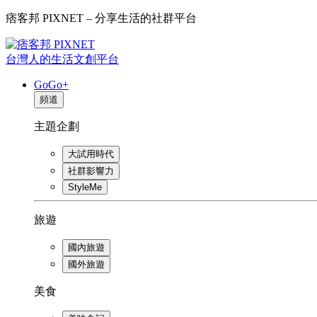
痞客邦 PIXNET – 分享生活的社群平台
台灣人的生活文創平台
GoGo+
頻道
主題企劃
大試用時代
社群影響力
StyleMe
旅遊
國內旅遊
國外旅遊
美食