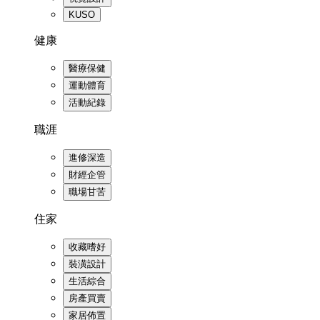
KUSO
健康
醫療保健
運動體育
活動紀錄
職涯
進修深造
財經企管
職場甘苦
住家
收藏嗜好
裝潢設計
生活綜合
房產買賣
家居佈置