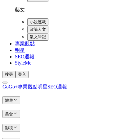
藝文
小說連載
政論人文
散文筆記
專業觀點
明星
SEO週報
StyleMe
搜尋
登入
GoGo+
專業觀點
明星
SEO週報
旅遊
美食
影視