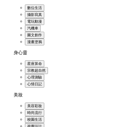
數位生活
攝影寫真
電玩動漫
汽機車
圖文創作
漫畫塗鴉
身心靈
星座算命
宗教超自然
心理測驗
心情日記
美妝
美容彩妝
時尚流行
校園生活
視覺設計