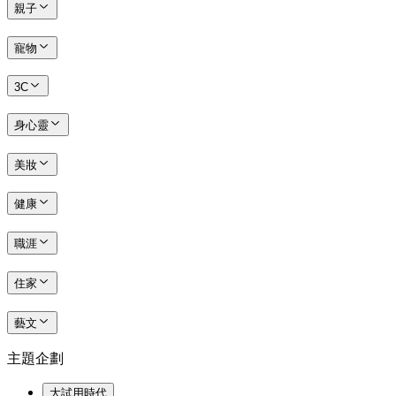
親子
寵物
3C
身心靈
美妝
健康
職涯
住家
藝文
主題企劃
大試用時代