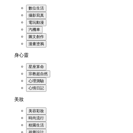
數位生活
攝影寫真
電玩動漫
汽機車
圖文創作
漫畫塗鴉
身心靈
星座算命
宗教超自然
心理測驗
心情日記
美妝
美容彩妝
時尚流行
校園生活
視覺設計