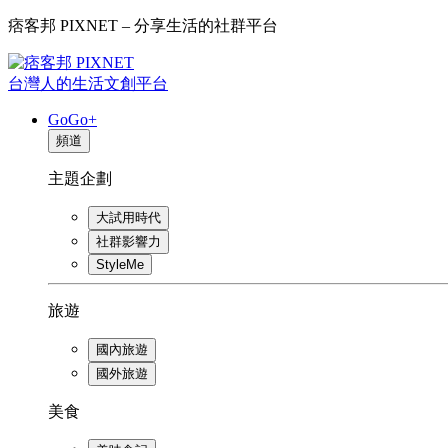
痞客邦 PIXNET – 分享生活的社群平台
台灣人的生活文創平台
GoGo+
頻道
主題企劃
大試用時代
社群影響力
StyleMe
旅遊
國內旅遊
國外旅遊
美食