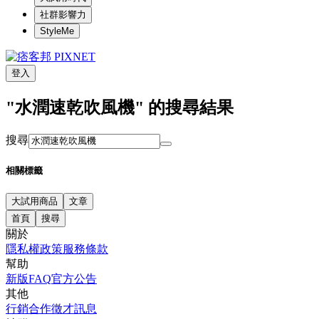
社群影響力
StyleMe
登入
"水潤速乾吹風機" 的搜尋結果
搜尋
相關標籤
大試用商品
文章
首頁
搜尋
關於
隱私權政策
服務條款
幫助
新版FAQ
官方公告
其他
行銷合作
徵才訊息