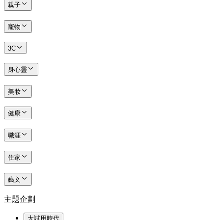
親子
寵物
3C
身心靈
美妝
健康
職涯
住家
藝文
主題企劃
大試用時代