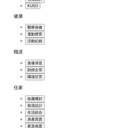
KUSO
健康
醫療保健
運動體育
活動紀錄
職涯
進修深造
財經企管
職場甘苦
住家
收藏嗜好
裝潢設計
生活綜合
房產買賣
家居佈置