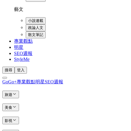
藝文
小說連載
政論人文
散文筆記
專業觀點
明星
SEO週報
StyleMe
搜尋
登入
GoGo+
專業觀點
明星
SEO週報
旅遊
美食
影視