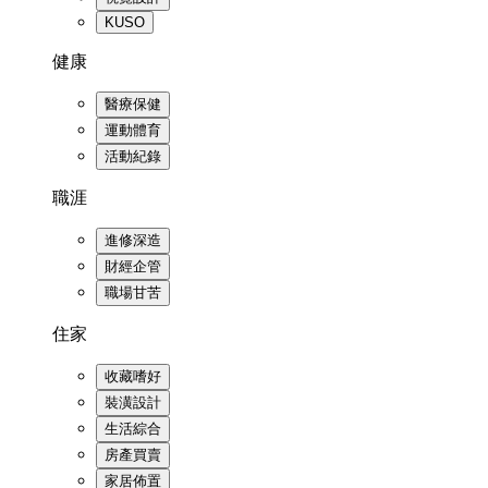
KUSO
健康
醫療保健
運動體育
活動紀錄
職涯
進修深造
財經企管
職場甘苦
住家
收藏嗜好
裝潢設計
生活綜合
房產買賣
家居佈置