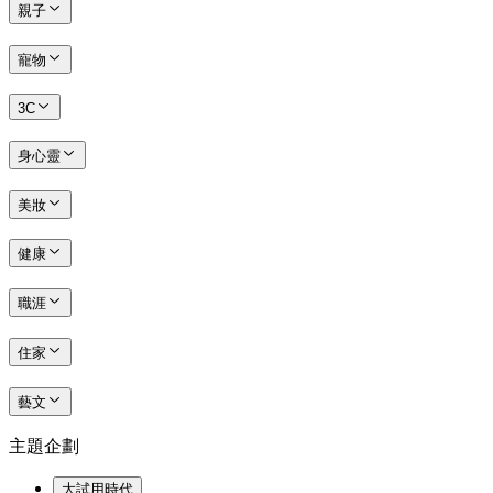
親子
寵物
3C
身心靈
美妝
健康
職涯
住家
藝文
主題企劃
大試用時代