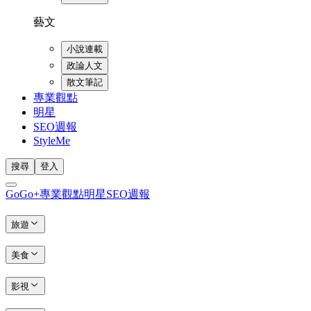
藝文
小說連載
政論人文
散文筆記
專業觀點
明星
SEO週報
StyleMe
搜尋
登入
GoGo+
專業觀點
明星
SEO週報
旅遊
美食
影視