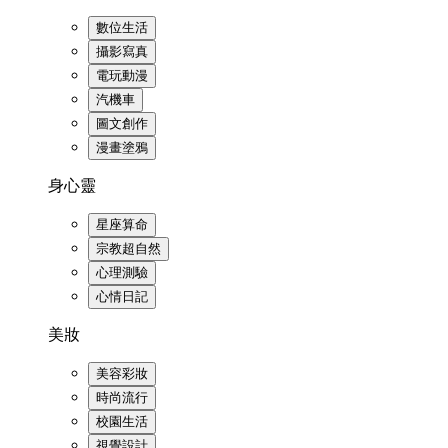
數位生活
攝影寫真
電玩動漫
汽機車
圖文創作
漫畫塗鴉
身心靈
星座算命
宗教超自然
心理測驗
心情日記
美妝
美容彩妝
時尚流行
校園生活
視覺設計