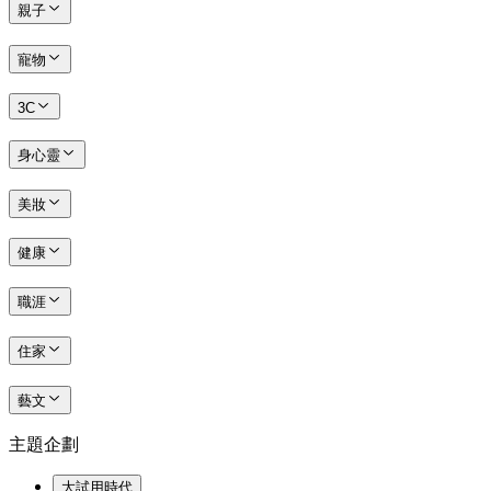
親子
寵物
3C
身心靈
美妝
健康
職涯
住家
藝文
主題企劃
大試用時代