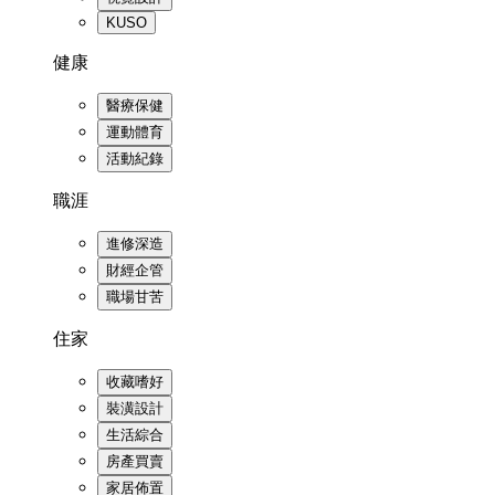
KUSO
健康
醫療保健
運動體育
活動紀錄
職涯
進修深造
財經企管
職場甘苦
住家
收藏嗜好
裝潢設計
生活綜合
房產買賣
家居佈置