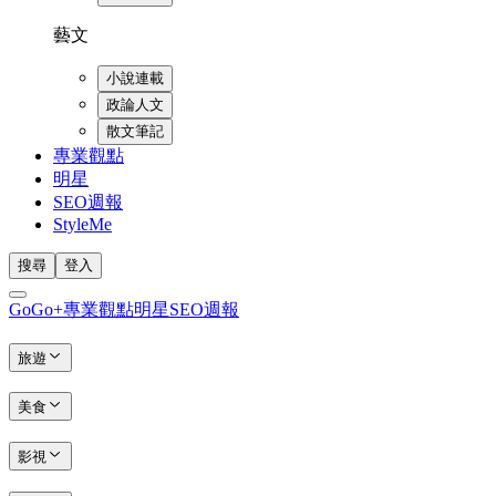
藝文
小說連載
政論人文
散文筆記
專業觀點
明星
SEO週報
StyleMe
搜尋
登入
GoGo+
專業觀點
明星
SEO週報
旅遊
美食
影視