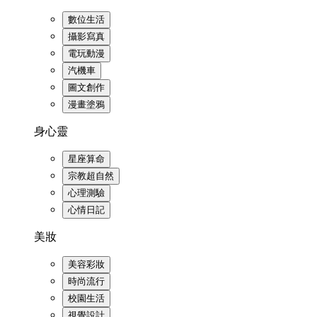
數位生活
攝影寫真
電玩動漫
汽機車
圖文創作
漫畫塗鴉
身心靈
星座算命
宗教超自然
心理測驗
心情日記
美妝
美容彩妝
時尚流行
校園生活
視覺設計