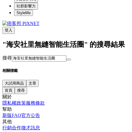
社群影響力
StyleMe
登入
"海安社里無縫智能生活圈" 的搜尋結果
搜尋
相關標籤
大試用商品
文章
首頁
搜尋
關於
隱私權政策
服務條款
幫助
新版FAQ
官方公告
其他
行銷合作
徵才訊息