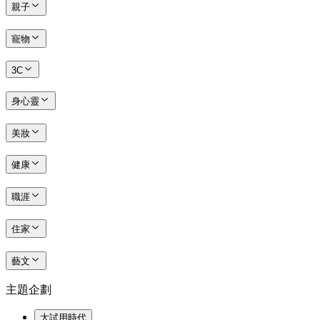
親子
寵物
3C
身心靈
美妝
健康
職涯
住家
藝文
主題企劃
大試用時代