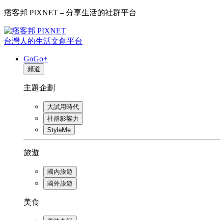
痞客邦 PIXNET – 分享生活的社群平台
台灣人的生活文創平台
GoGo+
頻道
主題企劃
大試用時代
社群影響力
StyleMe
旅遊
國內旅遊
國外旅遊
美食