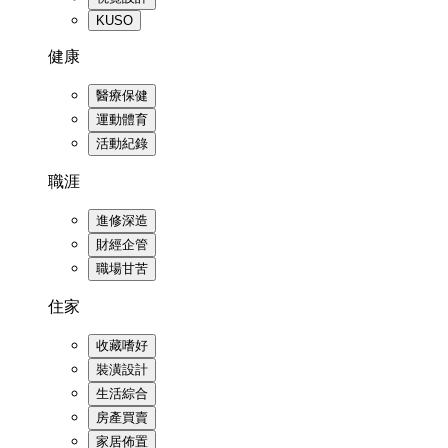
KUSO
健康
醫療保健
運動體育
活動紀錄
職涯
進修深造
財經企管
職場甘苦
住家
收藏嗜好
裝潢設計
生活綜合
房產買賣
家居佈置