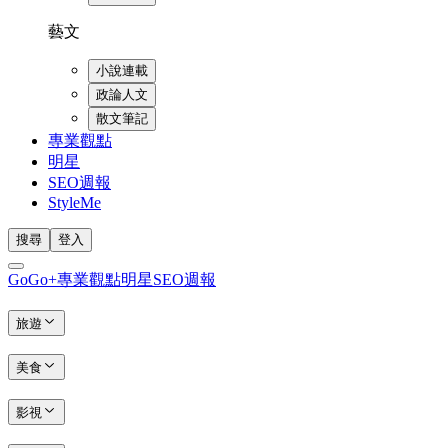
藝文
小說連載
政論人文
散文筆記
專業觀點
明星
SEO週報
StyleMe
搜尋
登入
GoGo+
專業觀點
明星
SEO週報
旅遊
美食
影視