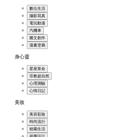
數位生活
攝影寫真
電玩動漫
汽機車
圖文創作
漫畫塗鴉
身心靈
星座算命
宗教超自然
心理測驗
心情日記
美妝
美容彩妝
時尚流行
校園生活
視覺設計