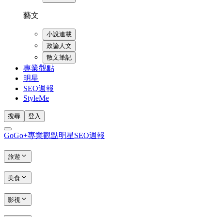
藝文
小說連載
政論人文
散文筆記
專業觀點
明星
SEO週報
StyleMe
搜尋
登入
GoGo+
專業觀點
明星
SEO週報
旅遊
美食
影視