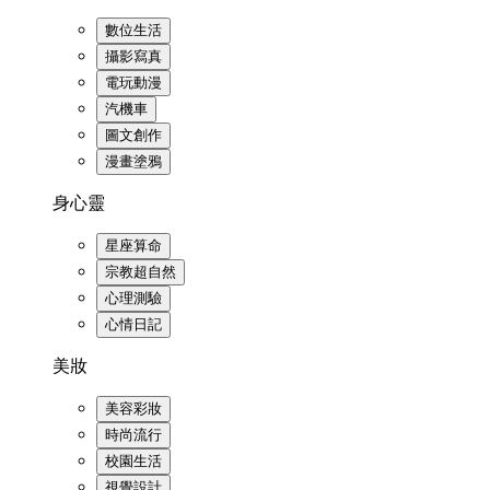
數位生活
攝影寫真
電玩動漫
汽機車
圖文創作
漫畫塗鴉
身心靈
星座算命
宗教超自然
心理測驗
心情日記
美妝
美容彩妝
時尚流行
校園生活
視覺設計