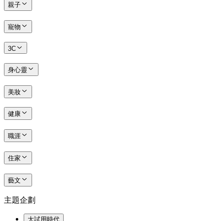
親子
寵物
3C
身心靈
美妝
健康
職涯
住家
藝文
主題企劃
大試用時代