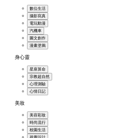
數位生活
攝影寫真
電玩動漫
汽機車
圖文創作
漫畫塗鴉
身心靈
星座算命
宗教超自然
心理測驗
心情日記
美妝
美容彩妝
時尚流行
校園生活
視覺設計