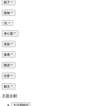
親子
寵物
3C
身心靈
美妝
健康
職涯
住家
藝文
主題企劃
大試用時代