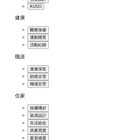
KUSO
健康
醫療保健
運動體育
活動紀錄
職涯
進修深造
財經企管
職場甘苦
住家
收藏嗜好
裝潢設計
生活綜合
房產買賣
家居佈置