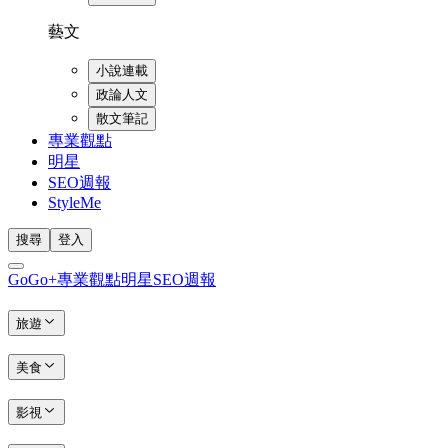
藝文
小說連載
政論人文
散文筆記
專業觀點
明星
SEO週報
StyleMe
搜尋
登入
GoGo+
專業觀點
明星
SEO週報
旅遊
美食
影視