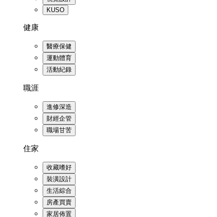
KUSO
健康
醫療保健
運動體育
活動紀錄
職涯
進修深造
財經企管
職場甘苦
住家
收藏嗜好
裝潢設計
生活綜合
房產買賣
家居佈置