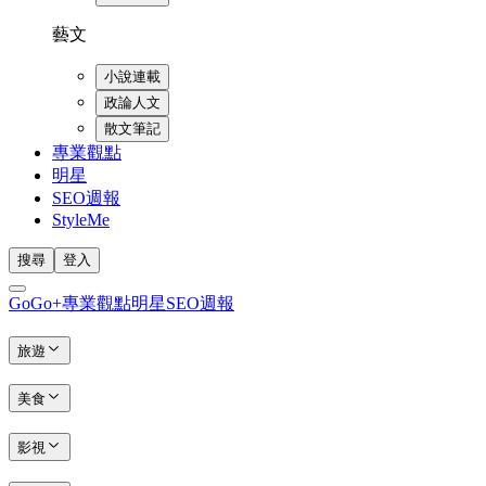
藝文
小說連載
政論人文
散文筆記
專業觀點
明星
SEO週報
StyleMe
搜尋
登入
GoGo+
專業觀點
明星
SEO週報
旅遊
美食
影視