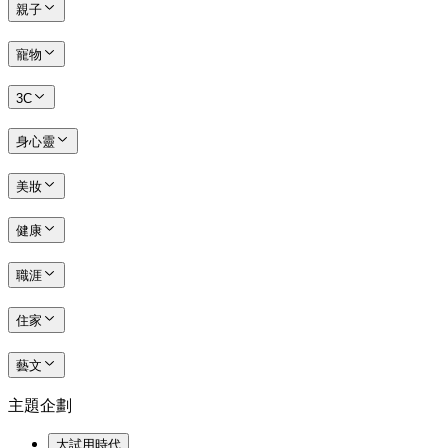
親子
寵物
3C
身心靈
美妝
健康
職涯
住家
藝文
主題企劃
大試用時代