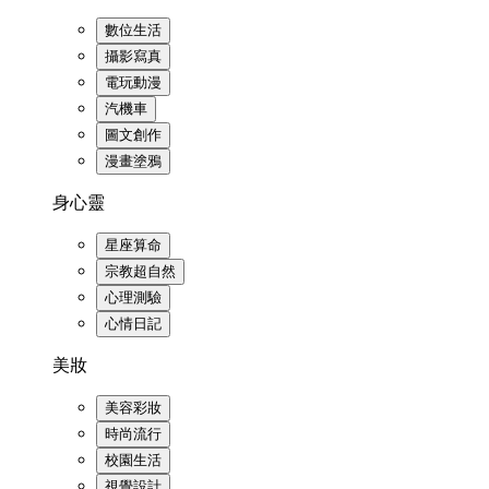
數位生活
攝影寫真
電玩動漫
汽機車
圖文創作
漫畫塗鴉
身心靈
星座算命
宗教超自然
心理測驗
心情日記
美妝
美容彩妝
時尚流行
校園生活
視覺設計